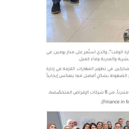
موافق 23/07/2023، البرنامج التدريبيّ "مهارات إدارة الوقت"، والذي استّمر على مدار يومين، في
شرية والمدربة وفاء كميل.
اركين في تطوير المهارات اللازمة في إدارة
مع الضغوط بشكلٍ أفضل مما ينعكس إيجابياً