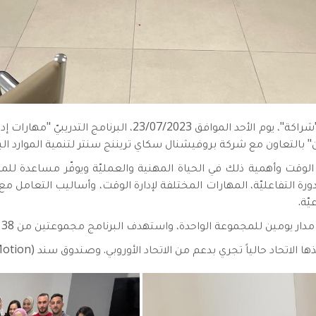
اختتم الاتحاد الفلسطيني لشركات الإقراض "شراكة"، يوم الأحد ال
" بالتعاون مع شركة بروفيشنال سكاي تريننج سنتر لتنمية الموارد الب
 الوقت وأهمية ذلك في الحياة المهنية والعمليّة ويوفّر مساعدة للمش
ة التفاعليّة، المهارات المختلفة لإدارة الوقت، وأساليب التعامل 
ّة.
لمجموعة الواحدة، واستهدف البرنامج مجموعتين من 38 متدرباً، من 8 شركات الإقراض المتخصّصة.
اتحاد حالياً تجري بدعم من الاتحاد الأوروبي. وصندوق سند (Finance in Motion).