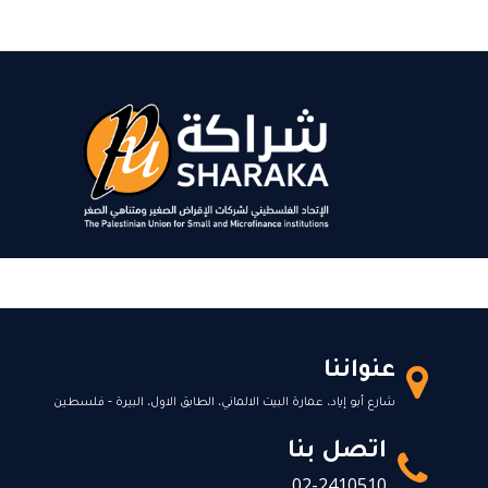
عنواننا
شارع أبو إياد، عمارة البيت الالماني، الطابق الاول، البيرة - فلسطين
اتصل بنا
02-2410510