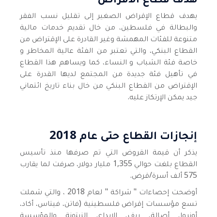
يهدف قطاع الإقراض الصغير إلى تقليل نسب الفقر
والبطالة في فلسطين، من خال تقديم خدمات
مالية
متنوعة للفئات المهمشة وغير القادرة على الإقتراض من
القطاع البنكي، والتي تعتبر من الفئة
عالية المخاطر و
خاصة فئة الشباب و النساء، كما ويساهم هذا القطاع
في تأهيل فئة جديدة من
المجتمع لديها القدرة على
الإقتراض من القطاع البنكي من خال بناء تاريخ ائتماني
جيد يمكن
الإرتكاز عليه.
إنجازات القطاع حتى عام 2018
يذكر أن قيمة القروض التي تم صرفها منذ تأسيس
القطاع بلغت حوالي 1,355 مليار دولار، صرفت لما يقارب
575 ألف أسرة/قرض.
أوضحت إحصاءات " شراكة " لعام 2018 ، والتي شملت
تسع مؤسسات إقراض فلسطينية (فاتن، فيتاس، أكاد،
أونروا، أصالة، ريف، الإبداع، الزيتونة والمؤسسة