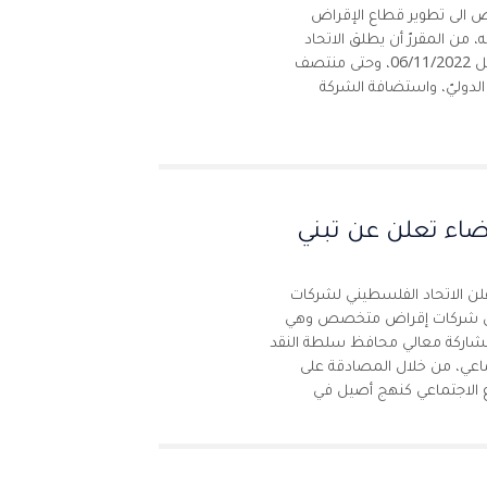
ض الى تطوير قطاع الإقراض
، من المقررّ أن يطلق الاتحاد
فعاليات برامجه التدريبيّة ابتداءً من يوم الأحد المقبل 06/11/2022، وحتى منتصف
ن مع البنك الدوليّ، واستضافة الشركة
اء تعلن عن تبني
 أعلن الاتحاد الفلسطيني لشركات
مس شركات إقراض متخصص وهي
 ومشاركة معالي محافظ سلطة النقد
ماعي، من خلال المصادقة على
ع الاجتماعي كنهج أصيل في