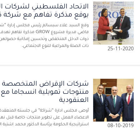
الاتحاد الفلسطيني لشركات ا
يوقع مذكرة تفاهم مع شركة كو
وقع السيد علاء سيسالم رئيس مجلس إدارة "شرا
ماضي مديرة مشروع GROW مذكر
ذوات الدخل المنخفض وتحسين إمكانية حصولهن على
ذات الصلة والمراعية للنوع الاجتماعي.
25-11-2020
شركات الإقراض المتخصصة ت
منتوجات تمويلية انسجاما مع 
العنقودية
أوصى مجلس ادارة "شراكة" في جلسته المنعقد
الاعضاء العمل على تطوير منتجات خاصة قبل نهاية
استراتيجية الحكومة برئاسة الدكتور محمد اشتية الق
08-10-2019