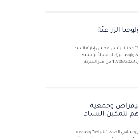
جيا الزراعيّة
" ممثلاً برئيس مجلس إدارته السيد
ولوجيا الزراعيّة ممثلةً برئيستها
التنفيذيّة السيدة شذى مسلّم، وذلك يوم الخميس 17/08/2023 في مقرّ الشركة
لإقراض وجمعية
هم لتمكين النساء
ر ومتناهي الصغر "شراكة" وجمعية