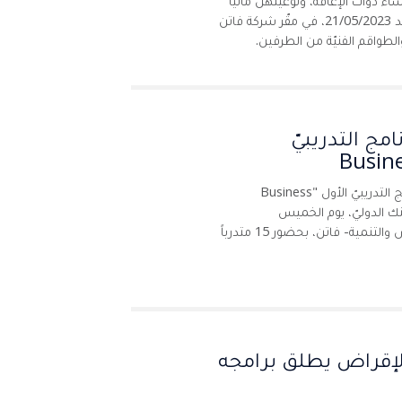
ء ذوات الإعاقة، وتوعيتهّن ماليّاً
ودعم وصولّهن الى مصادر التمويل، وذلك يوم الأحد 21/05/2023، في مقّر شركة فاتن
طواقم الفنيّة من الطرفين.
مج التدريبيّ
Busine
اختتم الاتحاد الفلسطينيّ لشركات الإقراض البرنامج التدريبيّ الأول "Business
عاون مع البنك الدوليّ، يوم الخميس
10/11/2022 في مقّر الشركة الفلسطينية للإقراض والتنمية- فاتن، بحضور 15 متدرباً
لإقراض يطلق برامجه