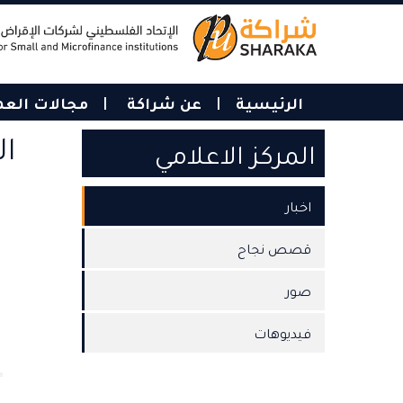
Skip
to
main
content
الرئيسية
عن شراكة
مجالات الع
ال
المركز الاعلامي
اخبار
قصص نجاح
صور
فيديوهات