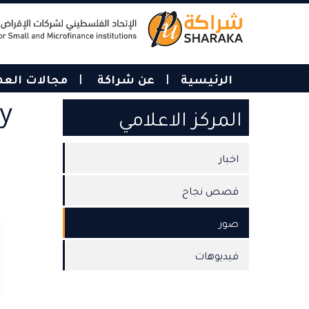
Skip
to
main
content
الرئيسية
عن شراكة
مجالات الع
ry
المركز الاعلامي
اخبار
قصص نجاح
صور
فيديوهات